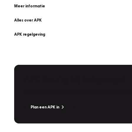
Meer informatie
Alles over APK
APK regelgeving
APK Keuring bij Vakgarage!
Is het weer tijd voor de jaarlijkse APK? Ga snel naar V
Plan een APK in