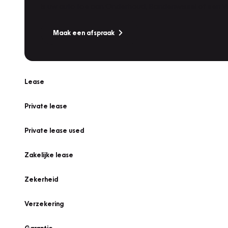
Is uw auto toe aan Onderhoud, Bandenwissel of een Va
Maak een afspraak
Lease
Private lease
Private lease used
Zakelijke lease
Zekerheid
Verzekering