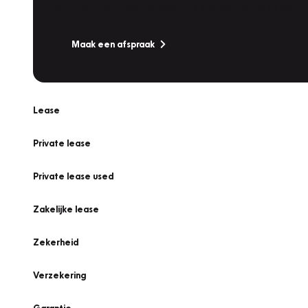
Is uw auto toe aan Onderhoud, Bandenwissel of een Va
Maak een afspraak
Lease
Private lease
Private lease used
Zakelijke lease
Zekerheid
Verzekering