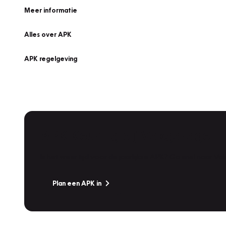
Meer informatie
Alles over APK
APK regelgeving
APK Keuring bij Vakgarage!
Is het weer tijd voor de jaarlijkse APK? Ga snel naar V
Plan een APK in