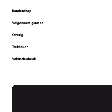
Bandenshop
Velgenconfigurator
Overig
Trekhaken
Vakantiecheck
Plan een
Werkplaatsafspraak