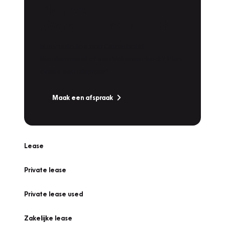
Plan een
Werkplaatsafspraak
Is uw auto toe aan Onderhoud,
Bandenwissel of een Vakantiecheck? Plan
online een afspraak!
Maak een afspraak
Lease
Private lease
Private lease used
Zakelijke lease