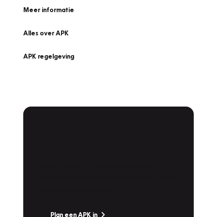
Meer informatie
Alles over APK
APK regelgeving
APK Keuring bij
Vakgarage!
Is het weer tijd voor de jaarlijkse APK? Ga
snel naar Vakgarage bij u in de buurt, en ga
zonder zorgen de weg op!
Plan een APK in