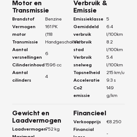
Motor en
Verbruik &
Transmissie
Emissie
Brandstof
Benzine
Emissieklasse
5
Vermogen
161 PK
Gemiddeld
6.4
motor
(118
verbruik
l/100km
Transmissie
Handgeschakeld
Verbruik
8.2
Aantal
stad
l/100km
6
versnellingen
Verbruik
5.4
Cilinderinhoud
1596 cc
snelweg
l/100km
Aantal
Topsnelheid
215 km/u
4
cilinders
Acceleratie
9.3 s
Co2
149
emissie
g/km
Gewicht en
Financieel
Laadvermogen
Verkoopprijs
€8.250
Laadvermogen
752 kg
Financial
-
Maximaal
lease