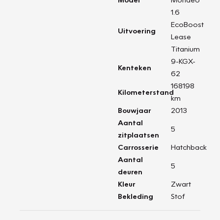
1.6
EcoBoost
Uitvoering
Lease
Titanium
9-KGX-
Kenteken
62
168198
Kilometerstand
km
Bouwjaar
2013
Aantal
5
zitplaatsen
Carrosserie
Hatchback
Aantal
5
deuren
Kleur
Zwart
Bekleding
Stof